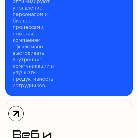
оптимизируют
управление
персоналом и
бизнес-
процессами,
помогая
компаниям
эффективно
выстраивать
внутренние
коммуникации и
улучшать
продуктивность
сотрудников.
Веб и