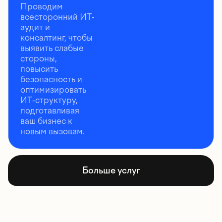
Проводим
всесторонний ИТ-
аудит и
консалтинг, чтобы
выявить слабые
стороны,
повысить
безопасность и
оптимизировать
ИТ-структуру,
подготавливая
ваш бизнес к
новым вызовам.
Больше услуг