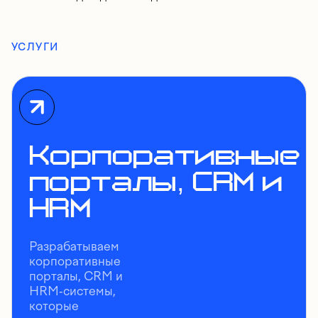
УСЛУГИ
Корпоративные
порталы, CRM и
HRM
Разрабатываем
корпоративные
порталы, CRM и
HRM-системы,
которые