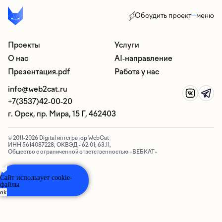
Обсудить проект
меню
Проекты
Услуги
О нас
AI-направление
Презентация.pdf
Работа у нас
info@web2cat.ru
+7(3537)42-00-20
г. Орск, пр. Мира, 15 Г, 462403
© 2011-2026 Digital интегратор WebCat
ИНН 5614087228, ОКВЭД - 62.01; 63.11,
Общество с ограниченной ответственностью «ВЕБКАТ»
AI ассистент
✕
Ответит на некоторые ваши вопросы
Сайт использует cookie-
файлы
ok