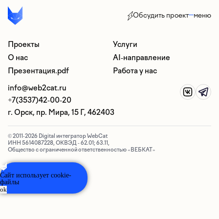
Обсудить проект
меню
Проекты
Услуги
О нас
AI-направление
Презентация.pdf
Работа у нас
info@web2cat.ru
+7(3537)42-00-20
г. Орск, пр. Мира, 15 Г, 462403
© 2011-2026 Digital интегратор WebCat
ИНН 5614087228, ОКВЭД - 62.01; 63.11,
Общество с ограниченной ответственностью «ВЕБКАТ»
AI ассистент
✕
Ответит на некоторые ваши вопросы
Сайт использует cookie-
файлы
ok