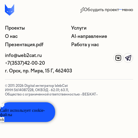
Обсудить проект
меню
Проекты
Услуги
О нас
AI-направление
Презентация.pdf
Работа у нас
info@web2cat.ru
+7(3537)42-00-20
г. Орск, пр. Мира, 15 Г, 462403
© 2011-2026 Digital интегратор WebCat
ИНН 5614087228, ОКВЭД - 62.01; 63.11,
Общество с ограниченной ответственностью «ВЕБКАТ»
AI ассистент
✕
Ответит на некоторые ваши вопросы
Сайт использует cookie-
файлы
ok